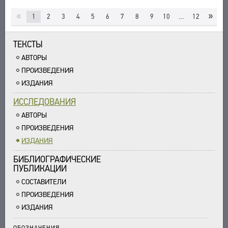
УКАЗАТЕЛИ
«
»
1
2
3
4
5
6
7
8
9
10
…
12
ПОИСК
СВЯЗИ
ТЕКСТЫ
СОЗДАТЕЛИ ПРОЕКТА
АВТОРЫ
ПРОИЗВЕДЕНИЯ
ИЗДАНИЯ
ИССЛЕДОВАНИЯ
АВТОРЫ
ПРОИЗВЕДЕНИЯ
ИЗДАНИЯ
БИБЛИОГРАФИЧЕСКИЕ
ПУБЛИКАЦИИ
СОСТАВИТЕЛИ
ПРОИЗВЕДЕНИЯ
ИЗДАНИЯ
ОБОЗНАЧЕНИЯ