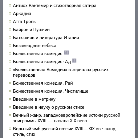
Антиох Кантемир и стихотворная сатира
ПРОИЗВЕДЕНИЯ
Аркадия
ИЗДАНИЯ
Атта Троль
ЭНЦИКЛОПЕДИЯ
Байрон и Пушкин
Батюшков и литература Италии
СЛОВНИК
ТЕЗАУРУС
Беззвездные небеса
ВСЕ БИОСПРАВКИ
СТРУКТУРА
Божественная комедия
11
ПОИСК
ПОЭТЫ
УКАЗАТЕЛЬ ТЕРМИНОВ
Божественная комедия: Ад
4
ПЕРЕВОДЧИКИ
О ПРОЕКТЕ
«Божественная Комедия» в зеркалах русских
ИССЛЕДОВАТЕЛИ
переводов
КРАТКО О ПРОЕКТЕ
ОБРАТНАЯ СВЯЗЬ
Божественная комедия: Рай
ЦЕЛИ ПРОЕКТА
Божественная комедия: Чистилище
ПОЛЬЗОВАТЕЛЬСКОЕ СОГЛАШЕНИЕ
ПОДСИСТЕМЫ
Введение в метрику
КОРПУС
ЗАКЛАДКИ
Введение в науку о русском стихе
БИБЛИОТЕКА
Вечный жанр: западноевропейские истоки русской
ЭНЦИКЛОПЕДИЯ
эпиграммы XVIII — начала XIX века
ТЕЗАУРУС
Вольный ямб русской поэзии XVIII—XIX вв.: жанр,
стиль, стих
ФУНКЦИОНАЛЬНОСТЬ