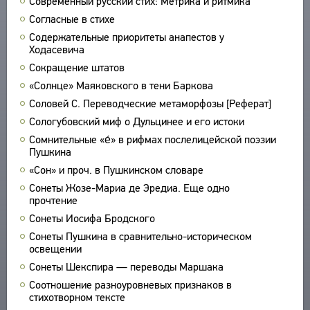
Современный русский стих: Метрика и ритмика
ПРОИЗВЕДЕНИЯ
Согласные в стихе
ИЗДАНИЯ
Содержательные приоритеты анапестов у
Ходасевича
ЭНЦИКЛОПЕДИЯ
Сокращение штатов
«Солнце» Маяковского в тени Баркова
СЛОВНИК
ТЕЗАУРУС
Соловей С. Переводческие метаморфозы [Реферат]
ВСЕ БИОСПРАВКИ
СТРУКТУРА
Сологубовский миф о Дульцинее и его истоки
ПОИСК
ПОЭТЫ
УКАЗАТЕЛЬ ТЕРМИНОВ
Сомнительные «е́» в рифмах послелицейской поэзии
ПЕРЕВОДЧИКИ
О ПРОЕКТЕ
Пушкина
ИССЛЕДОВАТЕЛИ
«Сон» и проч. в Пушкинском словаре
КРАТКО О ПРОЕКТЕ
ОБРАТНАЯ СВЯЗЬ
Сонеты Жозе-Мариа де Эредиа. Еще одно
ЦЕЛИ ПРОЕКТА
прочтение
ПОЛЬЗОВАТЕЛЬСКОЕ СОГЛАШЕНИЕ
ПОДСИСТЕМЫ
Сонеты Иосифа Бродского
КОРПУС
Сонеты Пушкина в сравнительно-историческом
ЗАКЛАДКИ
освещении
БИБЛИОТЕКА
Сонеты Шекспира — переводы Маршака
ЭНЦИКЛОПЕДИЯ
Соотношение разноуровневых признаков в
ТЕЗАУРУС
стихотворном тексте
ФУНКЦИОНАЛЬНОСТЬ