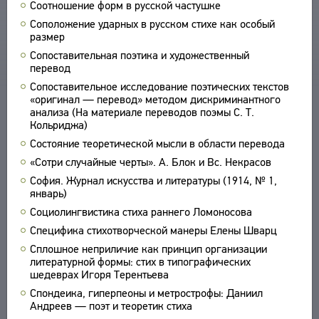
Соотношение форм в русской частушке
УКАЗАТЕЛИ
Соположение ударных в русском стихе как особый
размер
ПОИСК
Сопоставительная поэтика и художественный
СВЯЗИ
перевод
СОЗДАТЕЛИ ПРОЕКТА
Сопоставительное исследование поэтических текстов
«оригинал — перевод» методом дискриминантного
анализа (На материале переводов поэмы С. Т.
Кольриджа)
Состояние теоретической мысли в области перевода
«Сотри случайные черты». А. Блок и Вс. Некрасов
София. Журнал искусства и литературы (1914, № 1,
январь)
Социолингвистика стиха раннего Ломоносова
Специфика стихотворческой манеры Елены Шварц
Сплошное неприличие как принцип организации
литературной формы: стих в типографических
шедеврах Игоря Терентьева
Спондеика, гиперпеоны и метрострофы: Даниил
Андреев — поэт и теоретик стиха